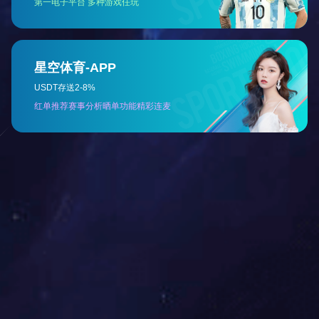
[2026-04-27]
全国首例制冷控温气承式基坑气膜亮相...
[2026-03-28]
从生态环境法典草案感悟习近平生态文...
[2026-03-11]
老城市新活力！APEC广州之约，见...
[2026-02-06]
400-698-2838
Copyright © 星空体育 版权所有